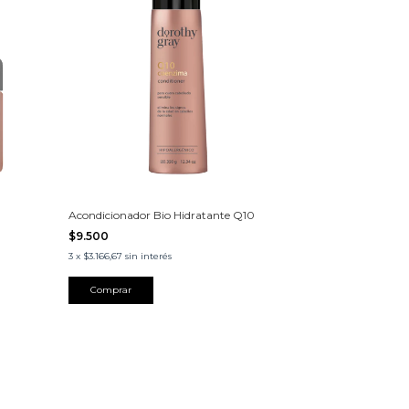
Acondicionador Bio Hidratante Q10
$9.500
3
x
$3.166,67
sin interés