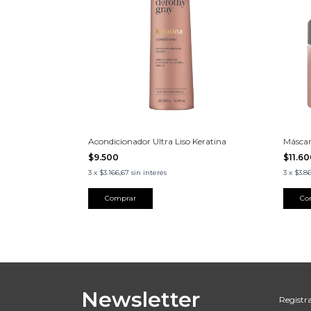
Acondicionador Ultra Liso Keratina
Máscar
$9.500
$11.6
3
x
$3.166,67
sin interés
3
x
$3.8
Newsletter
Registra