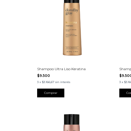
Shampoo Ultra Liso Keratina
Shamp
$9.500
$9.50
3
x
$3.166,67
sin interés
3
x
$3.1