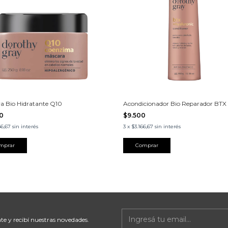
a Bio Hidratante Q10
Acondicionador Bio Reparador BTX
00
$9.500
66,67
sin interés
3
x
$3.166,67
sin interés
te y recibí nuestras novedades.