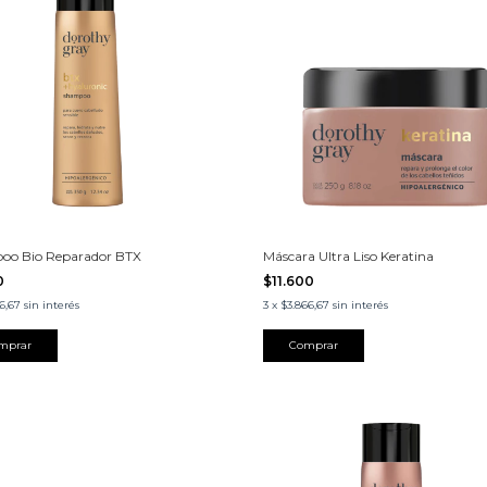
oo Bio Reparador BTX
Máscara Ultra Liso Keratina
0
$11.600
66,67
sin interés
3
x
$3.866,67
sin interés