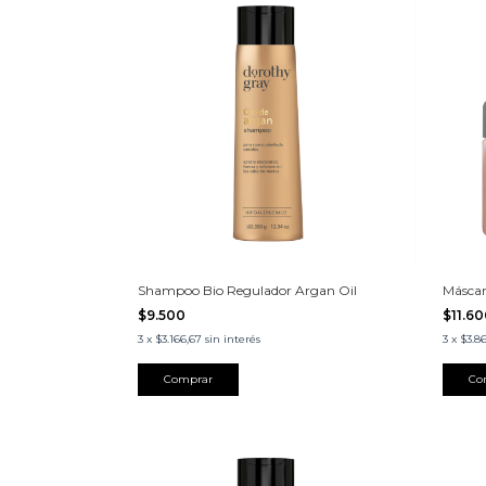
Shampoo Bio Regulador Argan Oil
Máscar
$9.500
$11.6
3
x
$3.166,67
sin interés
3
x
$3.8