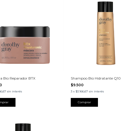
a Bio Reparador BTX
Shampoo Bio Hidratante Q10
00
$9.500
66,67
sin interés
3
x
$3.166,67
sin interés