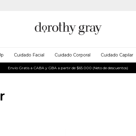
Up
Cuidado Facial
Cuidado Corporal
Cuidado Capilar
Envío Gratis a CABA y GBA a partir de $65.000 (Neto de descuentos)
r