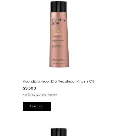
Acondicionador Bio Regulador Argan Oil
$9.500
3
x
$3.166,67
sin interés