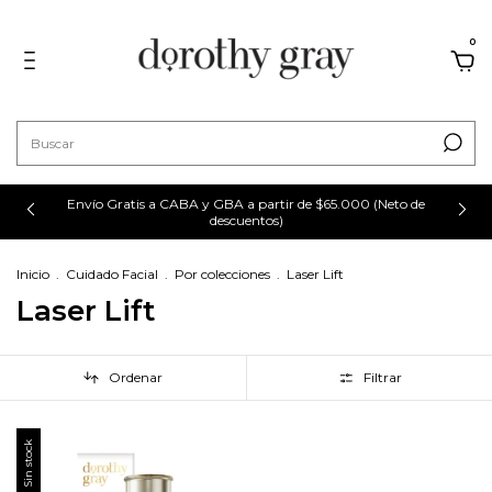
0
Envío Gratis a CABA y GBA a partir de $65.000 (Neto de
descuentos)
Inicio
.
Cuidado Facial
.
Por colecciones
.
Laser Lift
Laser Lift
Ordenar
Filtrar
Sin stock