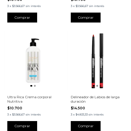
3
x
$3.566,67
sin interés
3
x
$3.566,67
sin interés
Ultra Rica Crema corporal
Delineador de Labios de larga
Nutritiva
duración
$10.700
$14.500
3
x
$3.566,67
sin interés
3
x
$4.833,33
sin interés
Comprar