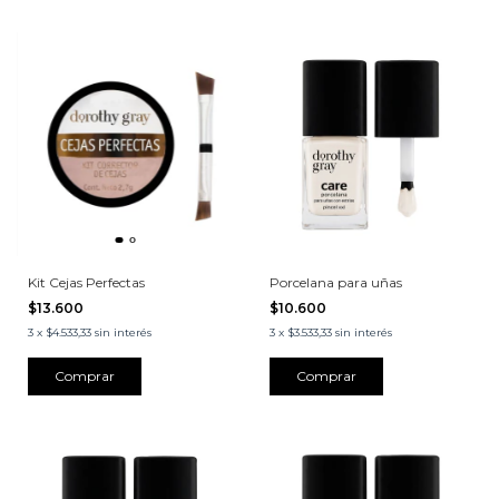
Kit Cejas Perfectas
Porcelana para uñas
$13.600
$10.600
3
x
$4.533,33
sin interés
3
x
$3.533,33
sin interés
Comprar