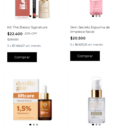
Kit The Basics Signature
Skin Secrets Espuma de
limpieza facial
$22.400
-
20
%
OFF
$20.500
$28.000
3
x
$6.833,33
sin interés
3
x
$7.466,67
sin interés