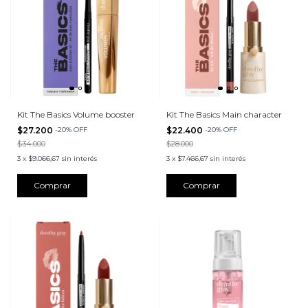
Kit The Basics Volume booster
Kit The Basics Main character
$27.200
-
20
%
OFF
$22.400
-
20
%
OFF
$34.000
$28.000
3
x
$9.066,67
sin interés
3
x
$7.466,67
sin interés