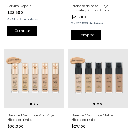
Sérum Repair
Prebase de maquillaje
hipoalergénica -Primer
$33.600
Matificante-
$21.700
3
x
$11.200
sin interés
3
x
$7.233,33
sin interés
Base de Maquillaje Anti Age
Base de Maquillaje Matte
Hipoalergénica
Hipoalergenica
$30.000
$27.100