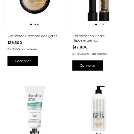
Corrector Cremoso de Ojeras
Corrector en Barra
Hipoalergénico
$16.500
$12.800
3
x
$5.500
sin interés
3
x
$4.266,67
sin interés
Comprar
Comprar