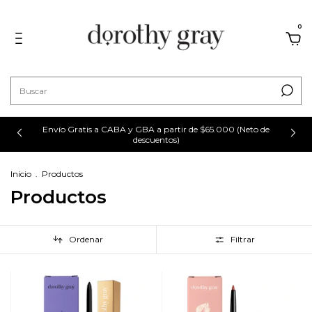
0
Envío Gratis a CABA y GBA a partir de $65.000 (Neto de
descuentos)
Inicio
.
Productos
Productos
Ordenar
Filtrar