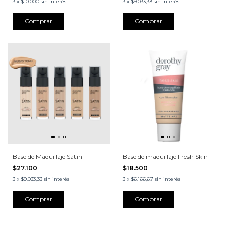
3
x
$10.000
sin interés
3
x
$9.033,33
sin interés
Comprar
Comprar
Base de Maquillaje Satin
Base de maquillaje Fresh Skin
$27.100
$18.500
3
x
$9.033,33
sin interés
3
x
$6.166,67
sin interés
Comprar
Comprar