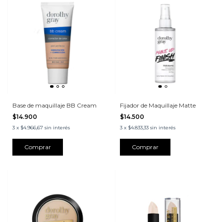
Base de maquillaje BB Cream
Fijador de Maquillaje Matte
$14.900
$14.500
3
x
$4.966,67
sin interés
3
x
$4.833,33
sin interés
Comprar