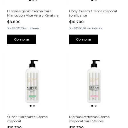
Hipoallergenic Crema para
Body Cream Crema corporal
Manos con Aloe Vera y Keratina
tonificante
$8.800
$10.700
3
x
$2.933,33
sin interés
3
x
$3.566,67
sin interés
Super Hidratante Crema
Piernas Perfectas Crema
corporal
corporal para Várices
$10.700
$10.700