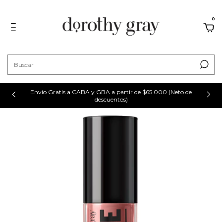
0
Envío Gratis a CABA y GBA a partir de $65.000 (Neto de
descuentos)