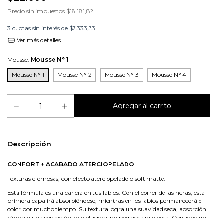
Precio sin impuestos
$18.181,82
3
cuotas sin interés de
$7.333,33
Ver más detalles
Mousse:
Mousse N° 1
Mousse N° 1
Mousse N° 2
Mousse N° 3
Mousse N° 4
Descripción
CONFORT + ACABADO ATERCIOPELADO
Texturas cremosas, con efecto aterciopelado o soft matte.
Esta fórmula es una caricia en tus labios. Con el correr de las horas, esta
primera capa irá absorbiéndose, mientras en los labios permanecerá el
color por mucho tiempo. Su textura logra una suavidad seca, absorción
rápida y una sensación de piel ligera, no pegajosa ni oleosa. Contiene un